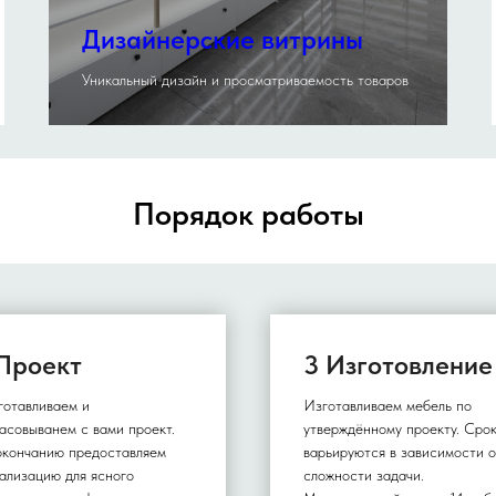
Дизайнерские витрины
Уникальный дизайн и просматриваемость товаров
Порядок работы
Проект
3 Изготовление
готавливаем и
Изготавливаем мебель по
асовыванем с вами проект.
утверждённому проекту. Сро
окончанию предоставляем
варьируются в зависимости о
ализацию для ясного
сложности задачи.