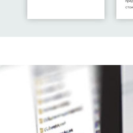
пре
сто