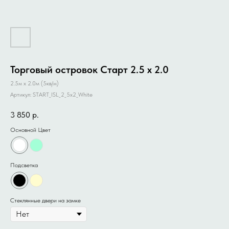
Торговый островок Старт 2.5 x 2.0
2.5м x 2.0м (5кв/м)
Артикул:
START_ISL_2_5x2_White
3 850
р.
Основной Цвет
Подсветка
Стеклянные двери на замке