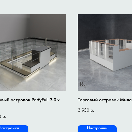
овый островок ParfyFull 3.0 x
Торговый островок Милан
3 950
р.
0
р.
Настройки
Настройки