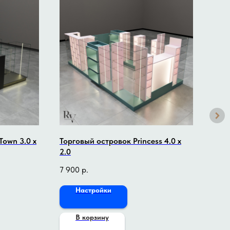
Town 3.0 x
Торговый островок Princess 4.0 x
Торг
2.0
2.5
7 900
р.
6 40
Настройки
В корзину