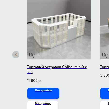
nd 3.0 x
Торговый островок Coliseum 4.0 x
Торг
2.5
3 30
11 800
р.
Настройки
В корзину