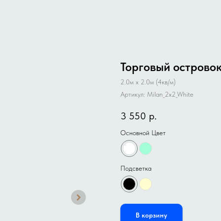
Торговый островок
2.0м x 2.0м (4кв/м)
Артикул:
Milan_2x2_White
3 550
р.
Основной Цвет
Подсветка
В корзину