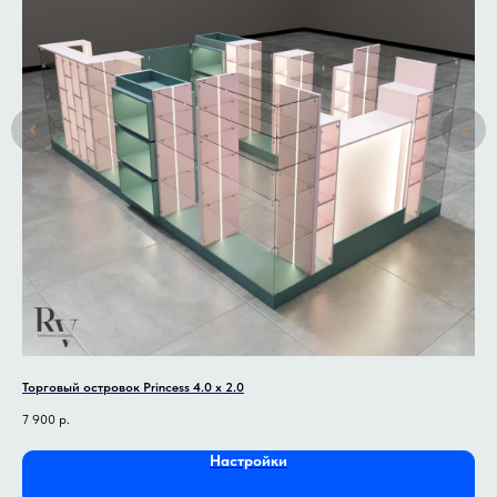
Торговый островок Princess 4.0 x 2.0
Тор
7 900
р.
6 4
Настройки