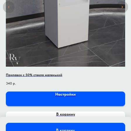
Прилавок с 50% стекла маленький
При
340
р.
38
Настройки
В корзину
В корзину